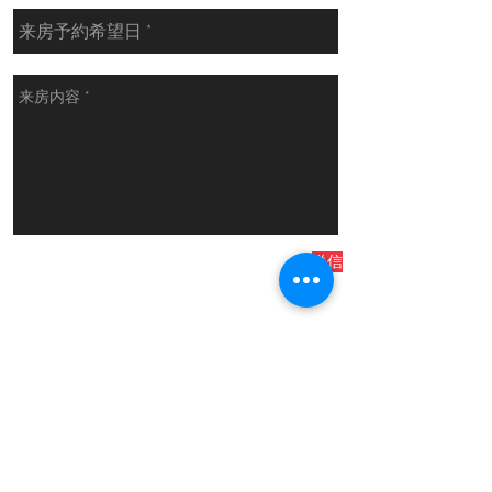
送信
H
AJIME-
F
ACTORY
Hajime factory
Hyougo-Factory