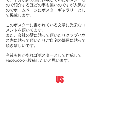
ので紹介するほどの事も無いのですが人気な
のでホームページにポスターギャラリーとし
て掲載します。
このポスターに書かれている文章に光栄なコ
メントを頂いてます。
また、会社の壁に貼って頂いたりクラブハウ
ス内に貼って頂いたりご自宅の部屋に貼って
頂き嬉しいです。
​今後も何かあればポスターとして作成して
Facebookへ投稿したいと思います。
Copyright © 2018 HAJIME HELI FACTORY
CONTACT
US
​スケールヘリの制作、カスタ
ム制作などスケールヘリ制作
に関する事はご遠慮なくお問
い合わせください。