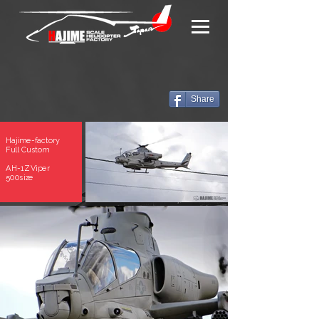
Share
Hajime-factory
Full Custom
AH-1Z Viper
500size