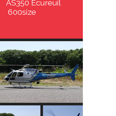
AS350 Ecureuil
600size